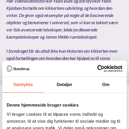
Hør videnskabshistoriker Hans Buhl og astrofysiker Hans
Kjeldsen fortælle om kikkertens udvikling, og hvordan den
virker. De giver også eksempler på nogle af de fascinerende
objekter og fænomener i universet, som vi kan se takket være
vor tids avancerede teleskoper, både jordbaserede
kæmpeteleskoper og James Webb-rumteleskopet.
I foredraget får du altså ikke kun historien om kikkerten men
også fortællingen om hvordan den har hjulpet os til vores
nuværende forståelse af universet.
Samtykke
Detaljer
Om
Mærk pulsen…
Denne hjemmeside bruger cookies
Vi bruger cookies til at tilpasse vores indhold og
annoncer, til at vise dig funktioner til sociale medier og til
at analysere vores trafik. Vi deler også oplysninger om
Open post by skanderup_efterskole with ID 18275588110292873