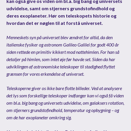
kan også give os viden om bl.a. big bang og universets
udvidelse, samt om stjerners grundstofindhold og
deres exoplaneter. Hør om teleskopets historie og
hvordan det er nøglen til at forstå universet.
Menneskets syn på universet blev ændret for altid, da den
italienske fysiker og astronom Galileo Galilei for godt 400 år
siden rettede en primitiv kikkert mod nattehimlen. For han så
detaljer på himlen, som intet øje før havde set. Siden da har
udviklingen af astronomiske teleskoper til stadighed flyttet
grænsen for vores erkendelse af universet.
Teleskoperne giver os ikke bare flotte billeder. Ved at analysere
det lys som forskellige teleskoper indfanger kan vi også få viden
om bl.a. big bang og universets udvidelse, om galaksers rotation,
om stjerners grundstofindhold, temperatur og opbygning – og
om de har exoplaneter omkring sig.