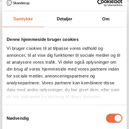
Samtykke
Detaljer
Om
Ofte stillede spørgsmål
Her har vi samlet nogle af de spørgsmål
vi ofte får stillet om undervisningen og
Denne hjemmeside bruger cookies
hverdagen på Kunst & Grafisk…
Vi bruger cookies til at tilpasse vores indhold og
annoncer, til at vise dig funktioner til sociale medier og til
Fandt du ikke det du søgte?
at analysere vores trafik. Vi deler også oplysninger om
Skal man kunne tegne for at gå på Kunst &
din brug af vores hjemmeside med vores partnere inden
Grafisk?
for sociale medier, annonceringspartnere og
analysepartnere. Vores partnere kan kombinere disse
data med andre oplysninger, du har givet dem, eller som
de har indsamlet fra din brug af deres tjenester.
Samtykkevalg
Nødvendig