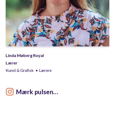
Linda Møberg Royal
Lærer
Kunst & Grafisk
Lærere
Mærk pulsen…
Open post by skanderup_efterskole with ID 18109112717087925
Open post by skanderup_efterskole with ID 18118855219846454