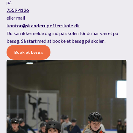
på
138
152
7559 4126
2
85
0
86
135
eller mail
0
0
0
3
123
0
kontor@skanderupefterskole.dk
1
0
Du kan ikke melde dig ind på skolen før du har været på
5
1
besøg. Så start med at booke et besøg på skolen.
0
Book et besøg