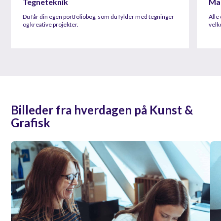
Tegneteknik
Mat
Du får din egen portfoliobog, som du fylder med tegninger
Alle 
og kreative projekter.
velk
Billeder fra hverdagen på Kunst &
Grafisk