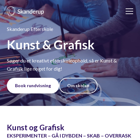
Skanderup Efterskole
Kunst & Grafisk
Søger du et
kreativt efterskoleophold
, så er Kunst &
Grafisk lige noget for dig!
Book rundvisning
Om skolen
Kunst og Grafisk
EKSPERIMENTER – GÅ I DYBDEN – SKAB – OVERRASK