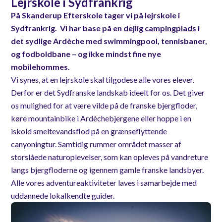
Lejrskole i Sydfrankrig
På Skanderup Efterskole tager vi på lejrskole i
Sydfrankrig. Vi har base på en
dejlig campingplads
i
det sydlige Ardèche med swimmingpool, tennisbaner,
og fodboldbane – og ikke mindst fine nye
mobilehommes.
Vi synes, at en lejrskole skal tilgodese alle vores elever.
Derfor er det Sydfranske landskab ideelt for os. Det giver
os mulighed for at være vilde på de franske bjergfloder,
køre mountainbike i Ardèchebjergene eller hoppe i en
iskold smeltevandsflod på en grænseflyttende
canyoningtur. Samtidig rummer området masser af
storslåede naturoplevelser, som kan opleves på vandreture
langs bjergfloderne og igennem gamle franske landsbyer.
Alle vores adventureaktiviteter laves i samarbejde med
uddannede lokalkendte guider.