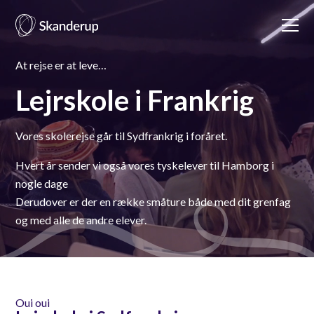
At rejse er at leve…
Lejrskole i Frankrig
Vores skolerejse går til Sydfrankrig i foråret.
Hvert år sender vi også vores tyskelever til Hamborg i
nogle dage
Derudover er der en række småture både med dit grenfag
og med alle de andre elever.
Oui oui