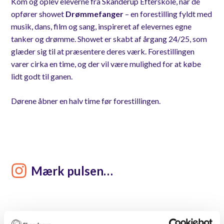
Kom og oplev eleverne fra Skanderup Efterskole, når de
opfører showet
Drømmefanger
– en forestilling fyldt med
musik, dans, film og sang, inspireret af elevernes egne
tanker og drømme. Showet er skabt af årgang 24/25, som
glæder sig til at præsentere deres værk. Forestillingen
varer cirka en time, og der vil være mulighed for at købe
lidt godt til ganen.
Dørene åbner en halv time før forestillingen.
Mærk pulsen…
Open post by skanderup_efterskole with ID 18275588110292873
Open post by skanderup_efterskole with ID 18109102865471237
skanderup_efterskole
Open post by skanderup_efterskole with ID 18063907058503695
skanderup_efterskole