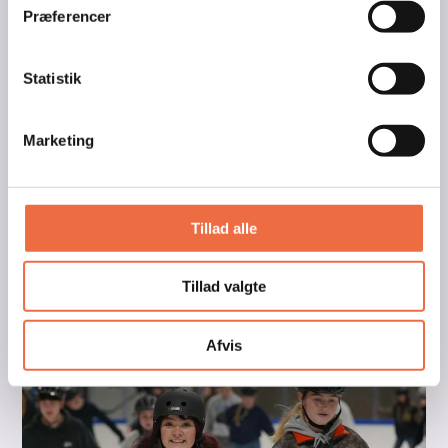
Præferencer
139
7559 4126
165
80
192
0
136
eller mail
152
2
85
0
kontor@skanderupefterskole.dk
Statistik
0
0
0
0
3
Du kan ikke melde dig ind på skolen før du har været på
1
besøg. Så start med at booke et besøg på skolen.
0
Marketing
Book et besøg
Tillad alle
Tillad valgte
Afvis