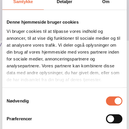
Samtykke
Detaljer
Om
Denne hjemmeside bruger cookies
Vi bruger cookies til at tilpasse vores indhold og
annoncer, til at vise dig funktioner til sociale medier og til
/
at analysere vores trafik. Vi deler også oplysninger om
din brug af vores hjemmeside med vores partnere inden
for sociale medier, annonceringspartnere og
analysepartnere. Vores partnere kan kombinere disse
Mærk pulsen…
data med andre oplysninger, du har givet dem, eller som
de har indsamlet fra din brug af deres tjenester.
Open post by skanderup_efterskole with ID 18275588110292873
Open post by skanderup_efterskole with ID 18109102865471237
Samtykkevalg
skanderup_efterskole
Open post by skanderup_efterskole with ID 18063907058503695
skanderup_efterskole
Open post by skanderup_efterskole with ID 18327794218256237
Nødvendig
skanderup_efterskole
Open post by skanderup_efterskole with ID 18109112717087925
Aug 7
skanderup_efterskole
Open post by skanderup_efterskole with ID 18118855219846454
Aug 7
skanderup_efterskole
Open post by skanderup_efterskole with ID 18085187366180500
Aug 7
skanderup_efterskole
Open post by skanderup_efterskole with ID 18132039931716711
Aug 7
skanderup_efterskole
Open post by skanderup_efterskole with ID 18106467272007809
Aug 4
skanderup_efterskole
Open post by skanderup_efterskole with ID 17877761652613996
Jul 18
Præferencer
skanderup_efterskole
Open post by skanderup_efterskole with ID 17896269750487857
Jul 13
skanderup_efterskole
Open post by skanderup_efterskole with ID 18004383896952225
Jul 10
skanderup_efterskole
Jul 7
skanderup_efterskole