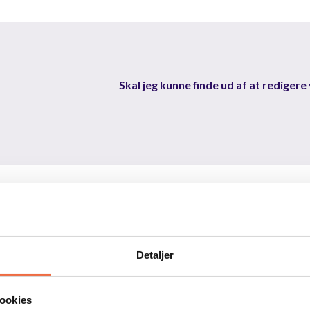
Skal jeg kunne finde ud af at redigere
en…
Detaljer
 post by skanderup_efterskole with ID 18118855219846454
Open post by skanderup_efterskole with ID 18085187366180500
ookies
 post by skanderup_efterskole with ID 17877761652613996
Open post by skanderup_efterskole with ID 17896269750487857
skanderup_efterskole
skanderup_efterskole