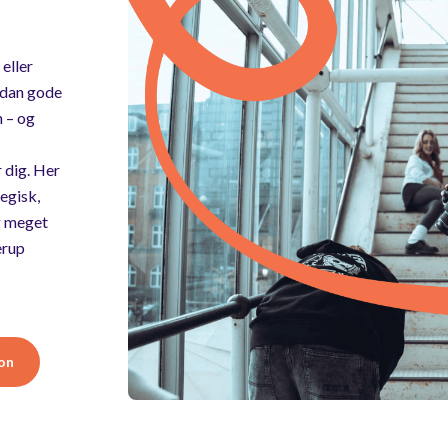
 eller
rdan gode
n – og
 dig. Her
egisk,
g meget
erup
on