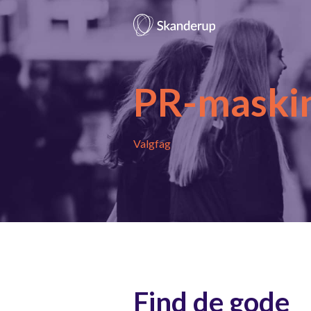
PR-maski
Valgfag
Find de gode