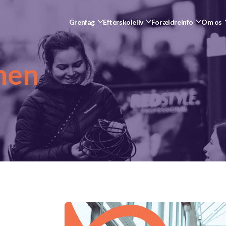
Grenfag
Efterskoleliv
Forældreinfo
Om os
nen