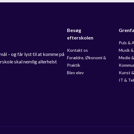
Besøg
Grenf
efterskolen
Puls & 
Kontakt os
Musik &
mål – og får lyst til at komme på
Forældre, Økonomi &
Medie 
skole skal nemlig allerhelst
Praktik
Kommun
Blev elev
Kunst &
IT & Te