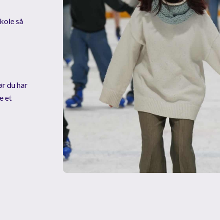
123
0
kole så
0
0
0
ør du har
e et