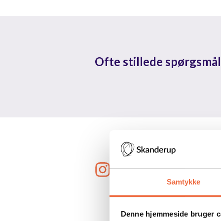
Ofte stillede spørgsmål
Mærk puls
Samtykke
Open post by skanderup_efterskole with ID 18109112717087925
Open
Denne hjemmeside bruger c
Open post by skanderup_efterskole with ID 18106467272007809
Open
skanderup_efterskole