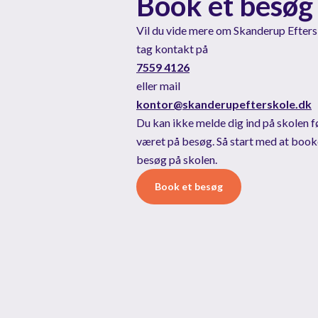
Book et besøg
2
Vil du vide mere om Skanderup Efters
tag kontakt på
7559 4126
eller mail
kontor@skanderupefterskole.dk
Du kan ikke melde dig ind på skolen f
været på besøg. Så start med at book
besøg på skolen.
Book et besøg