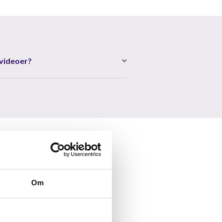
 videoer?
Om
Open post by skanderup_efterskole with ID 18132039931716711
Open post by skanderup_efterskole with ID 18004383896952225
skanderup_efterskole