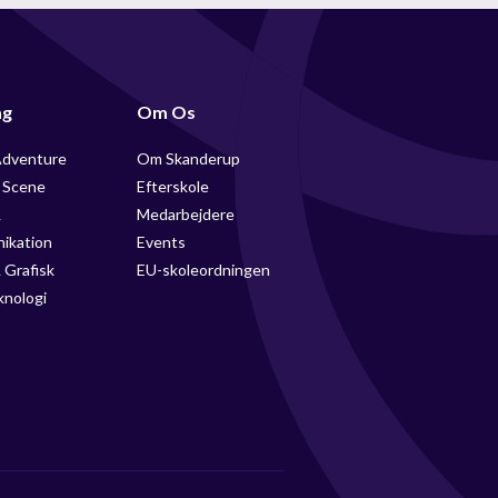
ag
Om Os
Adventure
Om Skanderup
 Scene
Efterskole
&
Medarbejdere
ikation
Events
 Grafisk
EU-skoleordningen
knologi